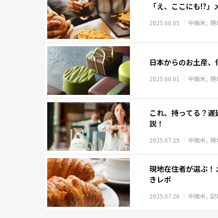
「え、ここにも⁉」
2025.08.05
中南米
現
日本からのお土産、
2025.08.01
中南米
現
これ、持ってる？遅
説！
2025.07.29
中南米
現
現地在住者が選ぶ！
きレポ
2025.07.26
中南米
記