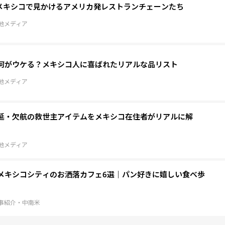
メキシコで見かけるアメリカ発レストランチェーンたち
地メディア
何がウケる？メキシコ人に喜ばれたリアルな品リスト
地メディア
延・欠航の救世主アイテムをメキシコ在住者がリアルに解
地メディア
メキシコシティのお洒落カフェ6選｜パン好きに嬉しい食べ歩
事紹介・中南米