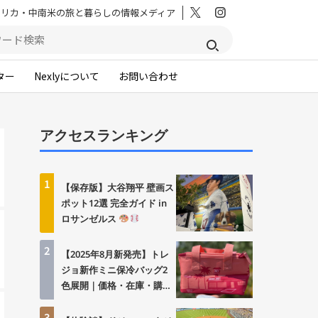
メリカ・中南米の旅と暮らしの情報メディア
ター
Nexlyについて
お問い合わせ
アクセスランキング
1
【保存版】大谷翔平 壁画ス
ポット12選 完全ガイド in
ロサンゼルス
2
【2025年8月新発売】トレ
ジョ新作ミニ保冷バッグ2
色展開｜価格・在庫・購入
方法まとめ
3