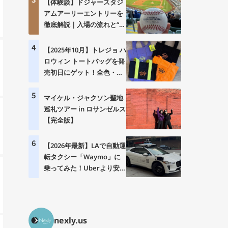
【体験談】ドジャースタジ
アムアーリーエントリーを
徹底解説｜入場の流れと“神
体験”の中身とは？
4
【2025年10月】トレジョ ハ
ロウィン トートバッグを発
売初日にゲット！全色・価
格・購入制限まとめ
5
マイケル・ジャクソン聖地
巡礼ツアー in ロサンゼルス
【完全版】
6
【2026年最新】LAで自動運
転タクシー「Waymo」に
乗ってみた！Uberより安
い？乗り方・料金・注意点
を徹底解説
nexly.us