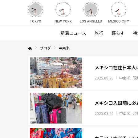
TOKYO
NEW YORK
LOS ANGELES
MEXICO CITY
新着ニュース
旅行
暮らす
特
ブログ
中南米
Home
メキシコ在住日本人
2025.08.28
中南米
現
メキシコ入国前に必
2025.08.26
中南米
現