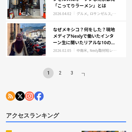
「こってりラーメン」とは
2026.04.02
グルメ
ロサンゼルス
Nexly取
なぜメキシコ？何をした？現地
メディアNexlyで働いたインタ
ーン生に聞いたリアルな10の質
問
2026.02.05
中南米
Nexly取材班レポート
イ
1
2
3
アクセスランキング