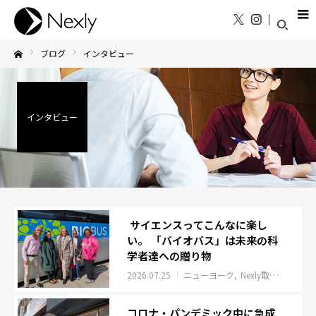
ブログ
インタビュー
Home
インタビュー
サイエンスってこんなに楽し
い。 「バイオバス」は未来の科
学者達への贈り物
2026.07.25
ニューヨーク
Nexly取材班レポート
コロナ・パンデミック中に急成