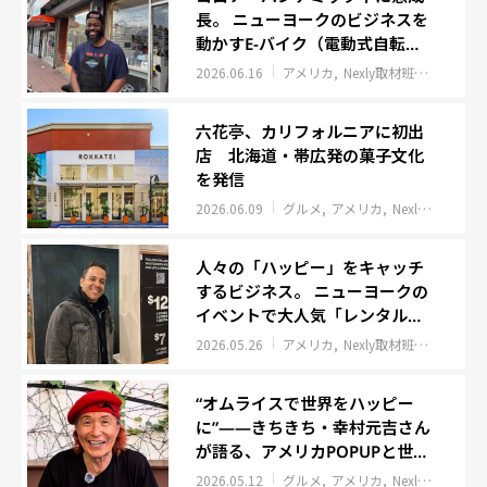
長。 ニューヨークのビジネスを
動かすE-バイク（電動式自転
車）
2026.06.16
アメリカ
Nexly取材班レポート
六花亭、カリフォルニアに初出
店 北海道・帯広発の菓子文化
を発信
2026.06.09
グルメ
アメリカ
Nexly取材班レポート
⼈々の「ハッピー」をキャッチ
するビジネス。 ニューヨークの
イベントで⼤⼈気「レンタル‧
フォトブース」
2026.05.26
アメリカ
Nexly取材班レポート
“オムライスで世界をハッピー
に”——きちきち・幸村元吉さん
が語る、アメリカPOPUPと世界
的人気の裏側
2026.05.12
グルメ
アメリカ
Nexly取材班レポート