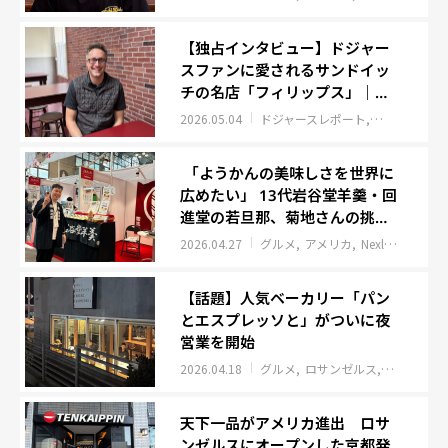
【独占インタビュー】ドジャー
スファンに愛されるサンドイッ
チの名店「フィリップス」｜フ
レンチディップ発祥のロサンゼ
2026.05.04
ドジャースレポート
グルメ
ロサ
ルス老舗グルメ
「ようかんの美味しさを世界に
広めたい」 13代岩谷堂羊羹・回
進堂の若旦那、菊地さんの挑
戦。
2026.04.27
グルメ
アメリカ
Nexly取材班レポート
【話題】人気ベーカリー「パン
とエスプレッソと」がついに夜
営業を開始
2026.04.18
グルメ
ロサンゼルス
アメリカ
天下一品がアメリカ進出 ロサ
ンゼルスにオープンした京都発