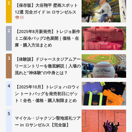
1
【保存版】大谷翔平 壁画スポット
12選 完全ガイド in ロサンゼルス
2
【2025年8月新発売】トレジョ新作
ミニ保冷バッグ2色展開｜価格・在
庫・購入方法まとめ
3
【体験談】ドジャースタジアムアー
リーエントリーを徹底解説｜入場の
流れと“神体験”の中身とは？
4
【2025年10月】トレジョ ハロウィ
ン トートバッグを発売初日にゲッ
ト！全色・価格・購入制限まとめ
5
マイケル・ジャクソン聖地巡礼ツア
ー in ロサンゼルス【完全版】