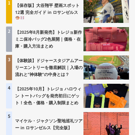
1
【保存版】大谷翔平 壁画スポット
12選 完全ガイド in ロサンゼルス
2
【2025年8月新発売】トレジョ新作
ミニ保冷バッグ2色展開｜価格・在
庫・購入方法まとめ
3
【体験談】ドジャースタジアムアー
リーエントリーを徹底解説｜入場の
流れと“神体験”の中身とは？
4
【2025年10月】トレジョ ハロウィ
ン トートバッグを発売初日にゲッ
ト！全色・価格・購入制限まとめ
5
マイケル・ジャクソン聖地巡礼ツア
ー in ロサンゼルス【完全版】