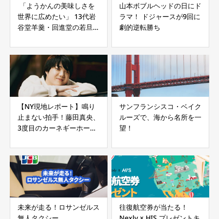
「ようかんの美味しさを
山本ボブルヘッドの日にド
世界に広めたい」 13代岩
ラマ！ ドジャースが9回に
谷堂羊羹・回進堂の若旦
劇的逆転勝ち
那、菊地さんの挑戦。
【NY現地レポート】鳴り
サンフランシスコ・ベイク
止まない拍手！藤田真央、
ルーズで、海から名所を一
3度目のカーネギーホール
望！
で魅せた圧巻のピアノ・ソ
ナタ
未来が走る！ロサンゼルス
往復航空券が当たる！
無人タクシー
Nexly × HIS プレゼントキ