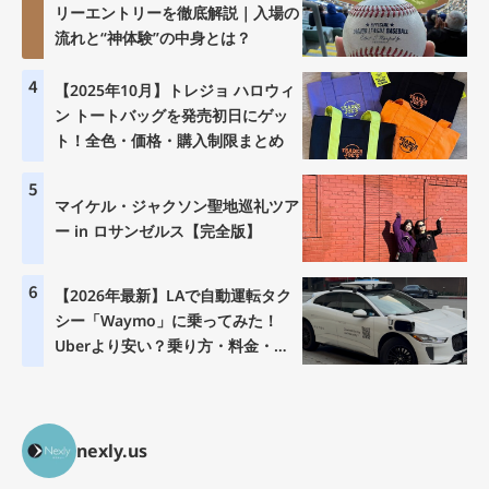
リーエントリーを徹底解説｜入場の
流れと“神体験”の中身とは？
4
【2025年10月】トレジョ ハロウィ
ン トートバッグを発売初日にゲッ
ト！全色・価格・購入制限まとめ
5
マイケル・ジャクソン聖地巡礼ツア
ー in ロサンゼルス【完全版】
6
【2026年最新】LAで自動運転タク
シー「Waymo」に乗ってみた！
Uberより安い？乗り方・料金・注
意点を徹底解説
nexly.us