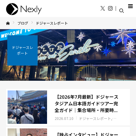
ブログ
ドジャースレポート
Home
ドジャースレ
ポート
【2026年7月最新】ドジャース
タジアム日本語ガイドツアー完
全ガイド｜集合場所・所要時
間・見どころ徹底レポート
2026.07.10
ドジャースレポート
ロサンゼルス
【独占インタビュー】ドジャー