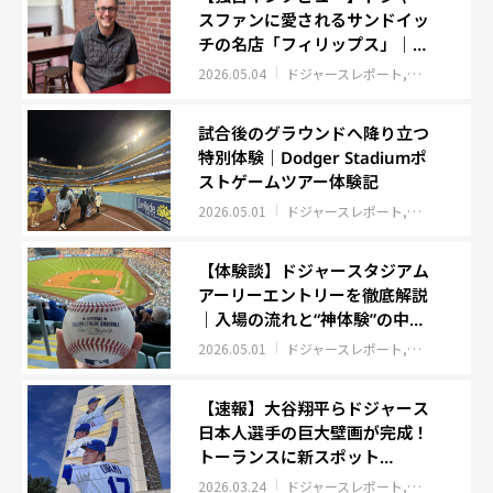
スファンに愛されるサンドイッ
チの名店「フィリップス」｜フ
レンチディップ発祥のロサンゼ
2026.05.04
ドジャースレポート
グルメ
ロサ
ルス老舗グルメ
試合後のグラウンドへ降り立つ
特別体験｜Dodger Stadiumポ
ストゲームツアー体験記
2026.05.01
ドジャースレポート
ロサンゼルス
【体験談】ドジャースタジアム
アーリーエントリーを徹底解説
｜入場の流れと“神体験”の中身
とは？
2026.05.01
ドジャースレポート
ロサンゼルス
【速報】大谷翔平らドジャース
日本人選手の巨大壁画が完成！
トーランスに新スポット
「Samurai of the Diamond」
2026.03.24
ドジャースレポート
ロサンゼルス