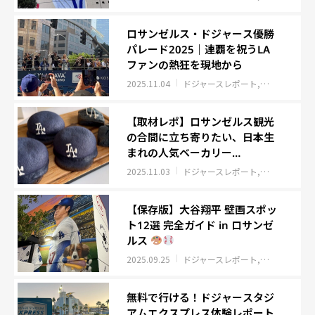
ロサンゼルス・ドジャース優勝
パレード2025｜連覇を祝うLA
ファンの熱狂を現地から
2025.11.04
ドジャースレポート
ロサンゼルス
【取材レポ】ロサンゼルス観光
の合間に立ち寄りたい、日本生
まれの人気ベーカリー
「Okayama Kobo Bakery &
2025.11.03
ドジャースレポート
グルメ
ロサ
Cafe」
【保存版】大谷翔平 壁画スポッ
ト12選 完全ガイド in ロサンゼ
ルス
2025.09.25
ドジャースレポート
ロサンゼルス
無料で行ける！ドジャースタジ
アムエクスプレス体験レポート