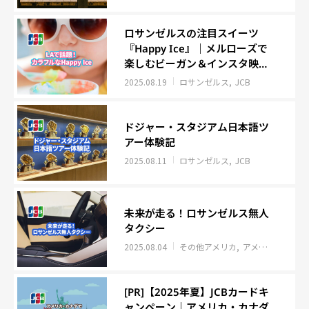
ロサンゼルスの注目スイーツ
『Happy Ice』｜メルローズで
楽しむビーガン＆インスタ映え
なアイス
2025.08.19
ロサンゼルス
JCB
ドジャー・スタジアム日本語ツ
アー体験記
2025.08.11
ロサンゼルス
JCB
未来が走る！ロサンゼルス無人
タクシー
2025.08.04
その他アメリカ
アメリカ
JCB
[PR]【2025年夏】JCBカードキ
ャンペーン｜アメリカ・カナダ