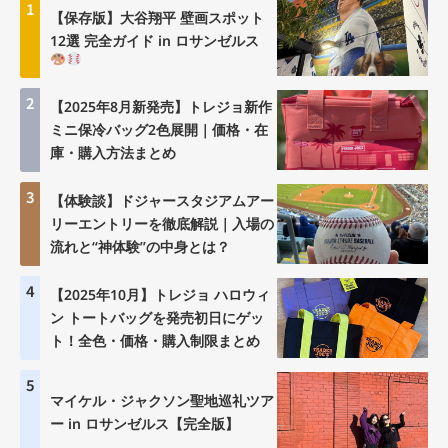
1
【保存版】大谷翔平 壁画スポット
12選 完全ガイド in ロサンゼルス
2
【2025年8月新発売】トレジョ新作
ミニ保冷バッグ2色展開｜価格・在
庫・購入方法まとめ
3
【体験談】ドジャースタジアムアー
リーエントリーを徹底解説｜入場の
流れと“神体験”の中身とは？
4
【2025年10月】トレジョ ハロウィ
ン トートバッグを発売初日にゲッ
ト！全色・価格・購入制限まとめ
5
マイケル・ジャクソン聖地巡礼ツア
ー in ロサンゼルス【完全版】