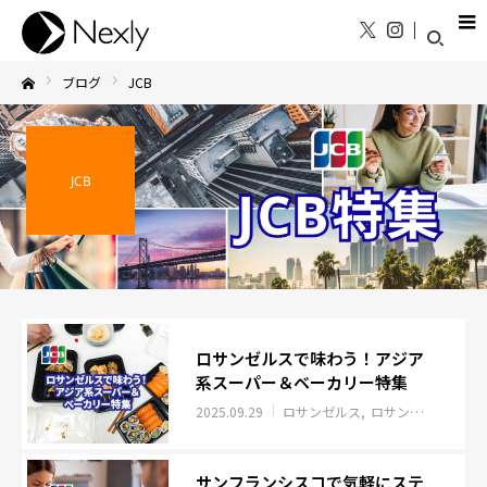
ブログ
JCB
Home
JCB
ロサンゼルスで味わう！アジア
系スーパー＆ベーカリー特集
2025.09.29
ロサンゼルス
ロサンゼルス
JCB
サンフランシスコで気軽にステ