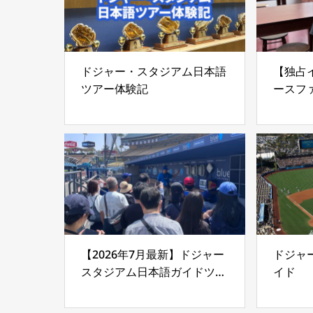
ドジャー・スタジアム日本語
【独占
ツアー体験記
ースフ
イッチ
ス」｜
のロサ
【2026年7月最新】ドジャー
ドジャ
スタジアム日本語ガイドツア
イド
ー完全ガイド｜集合場所・所
要時間・見どころ徹底レポー