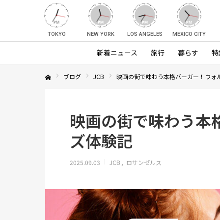
TOKYO
NEW YORK
LOS ANGELES
MEXICO CITY
新着ニュース
旅行
暮らす
特
ブログ
JCB
映画の街で味わう本格バーガー！ウォ
Home
映画の街で味わう本
ズ体験記
2025.09.03
JCB
ロサンゼルス