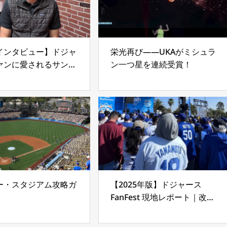
インタビュー】ドジャ
栄光再び——UKAがミシュラ
ァンに愛されるサンド
ン一つ星を連続受賞！
の名店「フィリップ
フレンチディップ発祥
ンゼルス老舗グルメ
ー・スタジアム攻略ガ
【2025年版】ドジャース
FanFest 現地レポート｜改修
中でも大盛況！