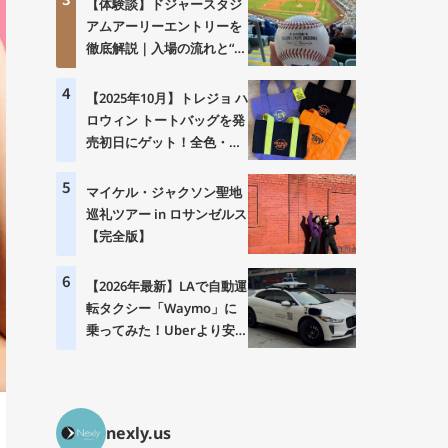
【体験談】ドジャースタジ
アムアーリーエントリーを
徹底解説｜入場の流れと“神
体験”の中身とは？
4
【2025年10月】トレジョ ハ
ロウィン トートバッグを発
売初日にゲット！全色・価
格・購入制限まとめ
5
マイケル・ジャクソン聖地
巡礼ツアー in ロサンゼルス
【完全版】
6
【2026年最新】LAで自動運
転タクシー「Waymo」に
乗ってみた！Uberより安
い？乗り方・料金・注意点
を徹底解説
nexly.us