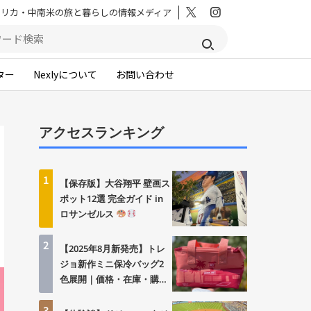
メリカ・中南米の旅と暮らしの情報メディア
ター
Nexlyについて
お問い合わせ
アクセスランキング
1
【保存版】大谷翔平 壁画ス
ポット12選 完全ガイド in
ロサンゼルス
2
【2025年8月新発売】トレ
ジョ新作ミニ保冷バッグ2
色展開｜価格・在庫・購入
方法まとめ
3