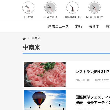
TOKYO
NEW YORK
LOS ANGELES
MEXICO CITY
新着ニュース
旅行
暮らす
特
中南米
Home
中南米
レストランJPN 8
2026.08.06
mexi-town
国際気球フェスティバ
発表 海外アーティ