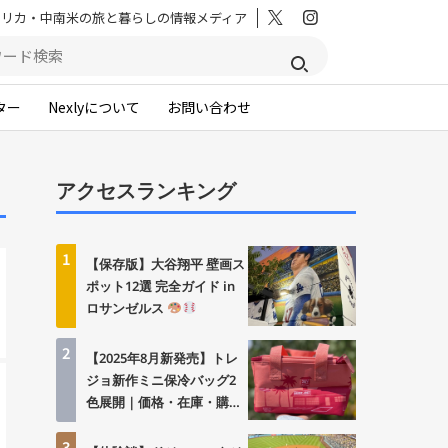
メリカ・中南米の旅と暮らしの情報メディア
ター
Nexlyについて
お問い合わせ
アクセスランキング
1
【保存版】大谷翔平 壁画ス
ポット12選 完全ガイド in
ロサンゼルス
2
【2025年8月新発売】トレ
ジョ新作ミニ保冷バッグ2
色展開｜価格・在庫・購入
方法まとめ
3