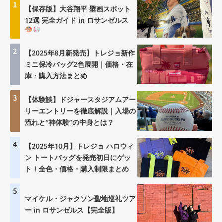
1
【保存版】大谷翔平 壁画スポット
12選 完全ガイド in ロサンゼルス
2
【2025年8月新発売】トレジョ新作
ミニ保冷バッグ2色展開｜価格・在
庫・購入方法まとめ
3
【体験談】ドジャースタジアムアー
リーエントリーを徹底解説｜入場の
流れと“神体験”の中身とは？
4
【2025年10月】トレジョ ハロウィ
ン トートバッグを発売初日にゲッ
ト！全色・価格・購入制限まとめ
5
マイケル・ジャクソン聖地巡礼ツア
ー in ロサンゼルス【完全版】