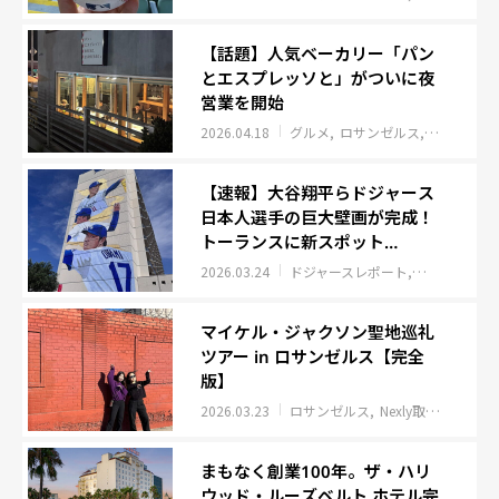
【話題】人気ベーカリー「パン
とエスプレッソと」がついに夜
営業を開始
2026.04.18
グルメ
ロサンゼルス
アメリカ
【速報】大谷翔平らドジャース
日本人選手の巨大壁画が完成！
トーランスに新スポット
「Samurai of the Diamond」
2026.03.24
ドジャースレポート
ロサンゼルス
マイケル・ジャクソン聖地巡礼
ツアー in ロサンゼルス【完全
版】
2026.03.23
ロサンゼルス
Nexly取材班レポート
まもなく創業100年。ザ・ハリ
ウッド・ルーズベルト ホテル完