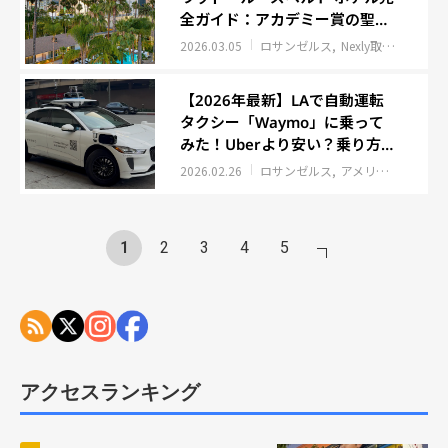
全ガイド：アカデミー賞の聖地
で味わう究極の宿泊体験
2026.03.05
ロサンゼルス
Nexly取材班レポート
【2026年最新】LAで自動運転
タクシー「Waymo」に乗って
みた！Uberより安い？乗り方・
料金・注意点を徹底解説
2026.02.26
ロサンゼルス
アメリカ
Nexly
1
2
3
4
5
アクセスランキング