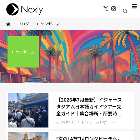
ブログ
ロサンゼルス
Home
ロサンゼルス
【2026年7月最新】ドジャース
タジアム日本語ガイドツアー完
全ガイド｜集合場所・所要時
間・見どころ徹底レポート
2026.07.10
ドジャースレポート
ロサンゼルス
“次のLA旅”はロングビーチへ。