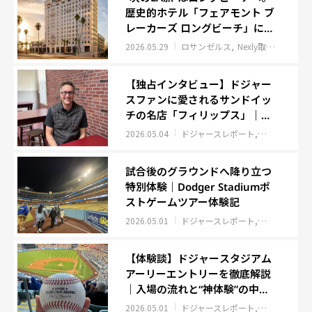
歴史的ホテル「フェアモント ブ
レーカーズ ロングビーチ」に注
目
2026.05.29
ロサンゼルス
Nexly取材班レポート
【独占インタビュー】ドジャー
スファンに愛されるサンドイッ
チの名店「フィリップス」｜フ
レンチディップ発祥のロサンゼ
2026.05.04
ドジャースレポート
グルメ
ロサ
ルス老舗グルメ
試合後のグラウンドへ降り立つ
特別体験｜Dodger Stadiumポ
ストゲームツアー体験記
2026.05.01
ドジャースレポート
ロサンゼルス
【体験談】ドジャースタジアム
アーリーエントリーを徹底解説
｜入場の流れと“神体験”の中身
とは？
2026.05.01
ドジャースレポート
ロサンゼルス