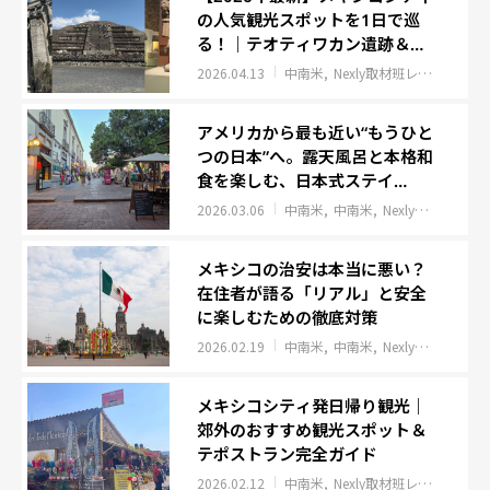
の人気観光スポットを1日で巡
る！｜テオティワカン遺跡＆歴
史地区ツアー
2026.04.13
中南米
Nexly取材班レポート
イ
アメリカから最も近い“もうひと
つの日本”へ。露天風呂と本格和
食を楽しむ、日本式ステイ
「FUJITAYA QUERETARO」
2026.03.06
中南米
中南米
Nexly取材班レポート
メキシコの治安は本当に悪い？
在住者が語る「リアル」と安全
に楽しむための徹底対策
2026.02.19
中南米
中南米
Nexly取材班レポート
メキシコシティ発日帰り観光｜
郊外のおすすめ観光スポット＆
テポストラン完全ガイド
2026.02.12
中南米
Nexly取材班レポート
イ