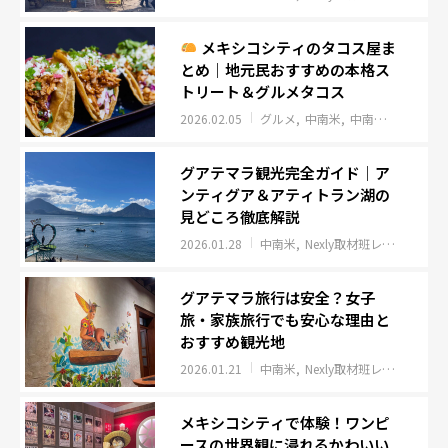
メキシコシティのタコス屋ま
とめ｜地元民おすすめの本格ス
トリート＆グルメタコス
2026.02.05
グルメ
中南米
中南米
Nexly
グアテマラ観光完全ガイド｜ア
ンティグア＆アティトラン湖の
見どころ徹底解説
2026.01.28
中南米
Nexly取材班レポート
イ
グアテマラ旅行は安全？女子
旅・家族旅行でも安心な理由と
おすすめ観光地
2026.01.21
中南米
Nexly取材班レポート
イ
メキシコシティで体験！ワンピ
ースの世界観に浸れるかわいい