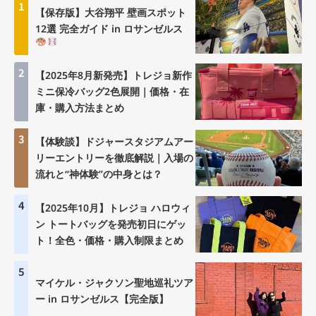
1
【保存版】大谷翔平 壁画スポット
12選 完全ガイド in ロサンゼルス
2
【2025年8月新発売】トレジョ新作
ミニ保冷バッグ2色展開｜価格・在
庫・購入方法まとめ
3
【体験談】ドジャースタジアムアー
リーエントリーを徹底解説｜入場の
流れと“神体験”の中身とは？
4
【2025年10月】トレジョ ハロウィ
ン トートバッグを発売初日にゲッ
ト！全色・価格・購入制限まとめ
5
マイケル・ジャクソン聖地巡礼ツア
ー in ロサンゼルス【完全版】