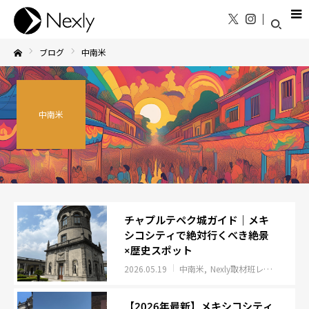
ブログ
中南米
Home
中南米
チャプルテペク城ガイド｜メキ
シコシティで絶対行くべき絶景
×歴史スポット
2026.05.19
中南米
Nexly取材班レポート
イ
【2026年最新】メキシコシティ