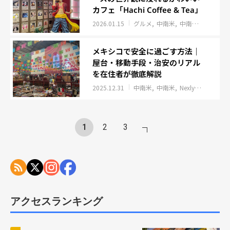
カフェ「Hachi Coffee & Tea」
2026.01.15
グルメ
中南米
中南米
Nexly
メキシコで安全に過ごす方法｜
屋台・移動手段・治安のリアル
を在住者が徹底解説
2025.12.31
中南米
中南米
Nexly取材班レポート
1
2
3
アクセスランキング