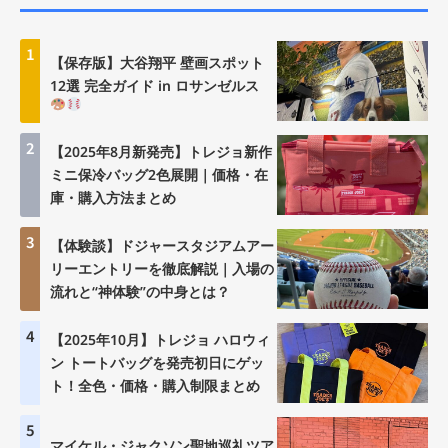
1
【保存版】大谷翔平 壁画スポット
12選 完全ガイド in ロサンゼルス
2
【2025年8月新発売】トレジョ新作
ミニ保冷バッグ2色展開｜価格・在
庫・購入方法まとめ
3
【体験談】ドジャースタジアムアー
リーエントリーを徹底解説｜入場の
流れと“神体験”の中身とは？
4
【2025年10月】トレジョ ハロウィ
ン トートバッグを発売初日にゲッ
ト！全色・価格・購入制限まとめ
5
マイケル・ジャクソン聖地巡礼ツア