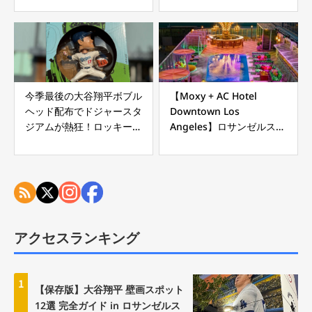
今季最後の大谷翔平ボブル
【Moxy + AC Hotel
ヘッド配布でドジャースタ
Downtown Los
ジアムが熱狂！ロッキーズ
Angeles】ロサンゼルス旅
戦は快勝
行者必見！「LEVEL 8」で
夜のエンタメ体験
アクセスランキング
1
【保存版】大谷翔平 壁画スポット
12選 完全ガイド in ロサンゼルス