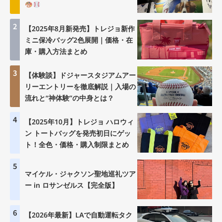
2
【2025年8月新発売】トレジョ新作
ミニ保冷バッグ2色展開｜価格・在
庫・購入方法まとめ
3
【体験談】ドジャースタジアムアー
リーエントリーを徹底解説｜入場の
流れと“神体験”の中身とは？
4
【2025年10月】トレジョ ハロウィ
ン トートバッグを発売初日にゲッ
ト！全色・価格・購入制限まとめ
5
マイケル・ジャクソン聖地巡礼ツア
ー in ロサンゼルス【完全版】
6
【2026年最新】LAで自動運転タク