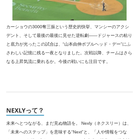
カーショウの3000奪三振という歴史的快挙、マンシーのアクシ
デント、そして最後の最後に見せた逆転劇——ドジャースの粘り
と底力が光ったこの試合は、“山本由伸ボブルヘッド・デー”にふ
さわしい記憶に残る一夜となりました。次戦以降、チームはさら
なる上昇気流に乗れるか。今後の戦いにも注目です。
NEXLYって？
未来へとつながる、まだ見ぬ物語を。 Nexly（ネクスリー）は、
「未来へのステップ」を意味する“Next”と、「人や情報をつな