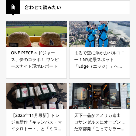
合わせて読みたい
ONE PIECE × ドジャー
まるで空に浮かぶバルコニ
ス、夢のコラボ！ ワンピ
ー！NY絶景スポット
ースナイト現地レポート
「Edge（エッジ）」へ行
ってみた
【2025年11月最新】トレ
天下一品がアメリカ進出
ジョ新作「キャンバス・マ
ロサンゼルスにオープンし
イクロトート」と「ミステ
た京都発「こってりラーメ
リーバッグ」は買い？
ン」とは