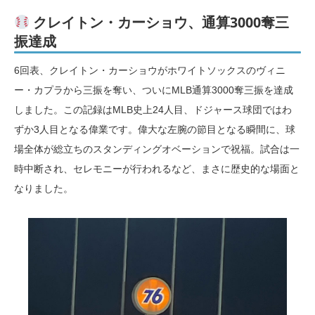
クレイトン・カーショウ、通算3000奪三
振達成
6回表、クレイトン・カーショウがホワイトソックスのヴィニ
ー・カプラから三振を奪い、ついにMLB通算3000奪三振を達成
しました。この記録はMLB史上24人目、ドジャース球団ではわ
ずか3人目となる偉業です。偉大な左腕の節目となる瞬間に、球
場全体が総立ちのスタンディングオベーションで祝福。試合は一
時中断され、セレモニーが行われるなど、まさに歴史的な場面と
なりました。