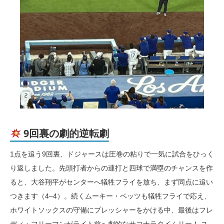
9回裏の劇的逆転劇
1点を追う9回裏、ドジャースは圧巻の粘りで一気に試合をひっく
り返しました。先頭打者からの連打と四球で満塁のチャンスを作
ると、大谷翔平がセンターへ犠牲フライを放ち、まず同点に追い
つきます（4–4）。続くムーキー・ベッツも犠牲フライで応え、
ホワイトソックスの守備にプレッシャーをかける中、最後はフレ