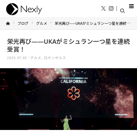
ブログ
グルメ
栄光再び——UKAがミシュラン一つ星を連続受賞！
Home
栄光再び——UKAがミシュラン一つ星を連続
受賞！
2025.07.03
グルメ
ロサンゼルス