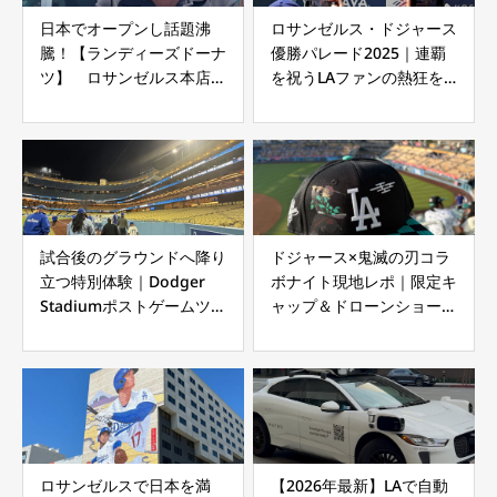
日本でオープンし話題沸
ロサンゼルス・ドジャース
騰！【ランディーズドーナ
優勝パレード2025｜連覇
ツ】 ロサンゼルス本店で
を祝うLAファンの熱狂を
独占インタビュー
現地から
試合後のグラウンドへ降り
ドジャース×鬼滅の刃コラ
立つ特別体験｜Dodger
ボナイト現地レポ｜限定キ
Stadiumポストゲームツア
ャップ＆ドローンショーの
ー体験記
感動体験
ロサンゼルスで日本を満
【2026年最新】LAで自動