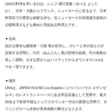
UKAの料理を率いるのは、シェフ 満江善隆（みつえ よした
か）。日本・大阪からフランス、ニューヨークに至るまで、日本
料理店での豊富な経験を持ち、在ニューヨーク日本国連代表部の
公邸料理人なども務めた実績ある料理人です。
▼店内
設計は著名な建築家・小坂 竜が担当し、グレーと木の温もりが
交差する空間に、行灯（あんどん）風の照明や盆栽、竹の装飾が
美しく調和。大きな窓からはハリウッドからダウンタウンLAま
でを一望できます。
▼場所
UKAは、JAPAN HOUSE Los Angeles（ジャパンハウス ロサンゼ
ルス）のレストランスペースにある常設店舗として営業中。最大
30名まで収容可能なシェフズカウンター付きの親密な空間で、ダ
イニングルーム全体が美食体験の舞台となります。