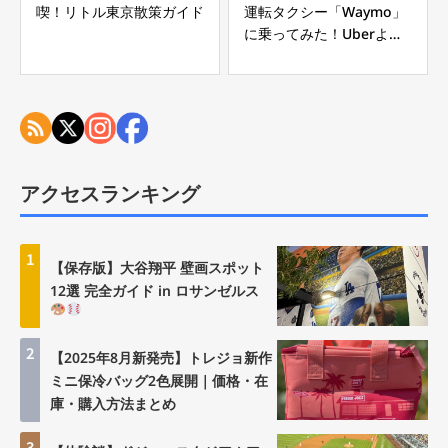
喫！リトル東京散策ガイド
運転タクシー「Waymo」
に乗ってみた！Uberより
安い？乗り方・料金・注意
点を徹底解説
アクセスランキング
1
【保存版】大谷翔平 壁画スポット
12選 完全ガイド in ロサンゼルス
2
【2025年8月新発売】トレジョ新作
ミニ保冷バッグ2色展開｜価格・在
庫・購入方法まとめ
3