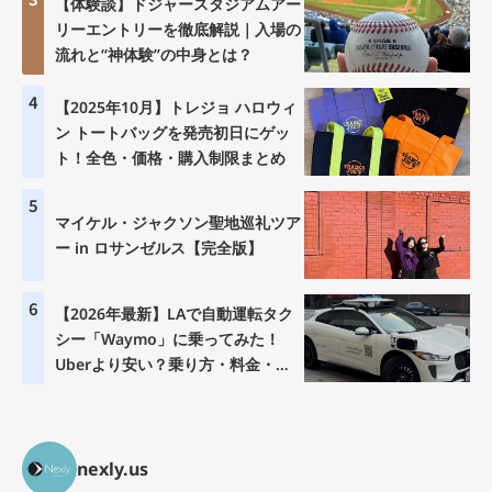
【体験談】ドジャースタジアムアー
リーエントリーを徹底解説｜入場の
流れと“神体験”の中身とは？
4
【2025年10月】トレジョ ハロウィ
ン トートバッグを発売初日にゲッ
ト！全色・価格・購入制限まとめ
5
マイケル・ジャクソン聖地巡礼ツア
ー in ロサンゼルス【完全版】
6
【2026年最新】LAで自動運転タク
シー「Waymo」に乗ってみた！
Uberより安い？乗り方・料金・注
意点を徹底解説
nexly.us