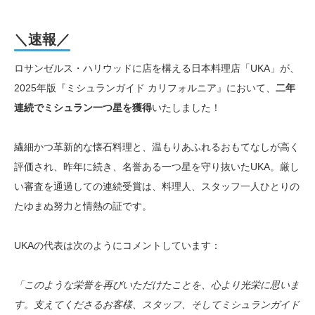
＼速報／
ロサンゼルス・ハリウッドに店を構える日本料理店「UKA」が、
2025年版『ミシュランガイド カリフォルニア』において、
二年
連続でミシュラン一つ星を獲得
いたしました！
繊細かつ革新的な懐石料理と、温もりあふれるおもてなしが高く
評価され、昨年に続き、名誉ある一つ星を守り抜いたUKA。厳し
い審査を通過しての連続受賞は、料理人、スタッフ一人ひとりの
たゆまぬ努力と情熱の証です。
UKAの代表は次のようにコメントしています：
「このような栄誉を再びいただけたことを、心より光栄に思いま
す。支えてくださるお客様、スタッフ、そしてミシュランガイド