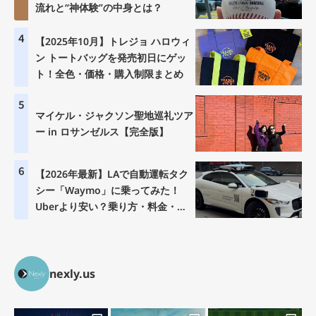
流れと“神体験”の中身とは？
4
【2025年10月】トレジョ ハロウィ
ン トートバッグを発売初日にゲッ
ト！全色・価格・購入制限まとめ
5
マイケル・ジャクソン聖地巡礼ツア
ー in ロサンゼルス【完全版】
6
【2026年最新】LAで自動運転タク
シー「Waymo」に乗ってみた！
Uberより安い？乗り方・料金・注
意点を徹底解説
nexly.us