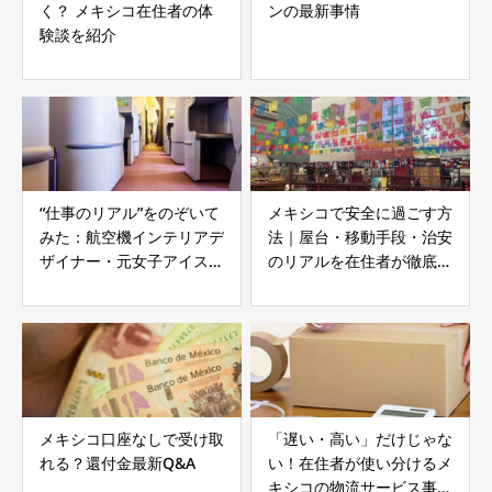
く？ メキシコ在住者の体
ンの最新事情
験談を紹介
“仕事のリアル”をのぞいて
メキシコで安全に過ごす方
みた：航空機インテリアデ
法｜屋台・移動手段・治安
ザイナー・元女子アイスホ
のリアルを在住者が徹底解
ッケー日本代表 札珠恵さ
説
ん
メキシコ口座なしで受け取
「遅い・高い」だけじゃな
れる？還付金最新Q&A
い！在住者が使い分けるメ
キシコの物流サービス事情