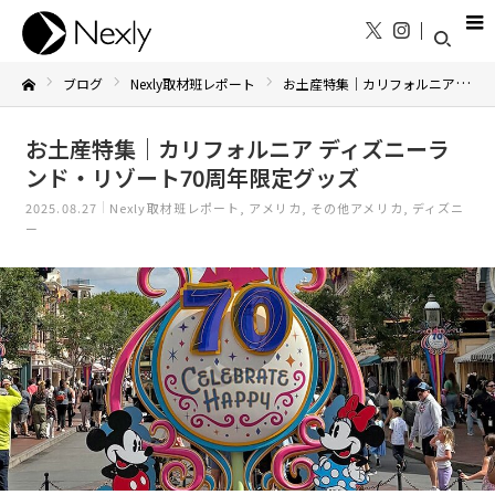
ブログ
Nexly取材班レポート
お土産特集｜カリフォルニア ディズニーランド・リゾート70周年限定グッズ
Home
お土産特集｜カリフォルニア ディズニーラ
ンド・リゾート70周年限定グッズ
2025.08.27
Nexly取材班レポート
アメリカ
その他アメリカ
ディズニ
ー