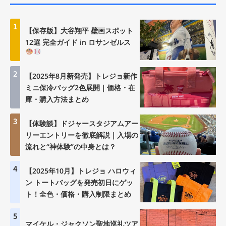
1
【保存版】大谷翔平 壁画スポット
12選 完全ガイド in ロサンゼルス
2
【2025年8月新発売】トレジョ新作
ミニ保冷バッグ2色展開｜価格・在
庫・購入方法まとめ
3
【体験談】ドジャースタジアムアー
リーエントリーを徹底解説｜入場の
流れと“神体験”の中身とは？
4
【2025年10月】トレジョ ハロウィ
ン トートバッグを発売初日にゲッ
ト！全色・価格・購入制限まとめ
5
マイケル・ジャクソン聖地巡礼ツア