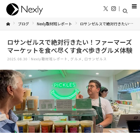
ブログ
Nexly取材班レポート
ロサンゼルスで絶対行きたい！ファーマーズマーケットを食べ尽くす食べ歩きグルメ体験
Home
ロサンゼルスで絶対行きたい！ファーマーズ
マーケットを食べ尽くす食べ歩きグルメ体験
2025.08.30
Nexly取材班レポート
グルメ
ロサンゼルス