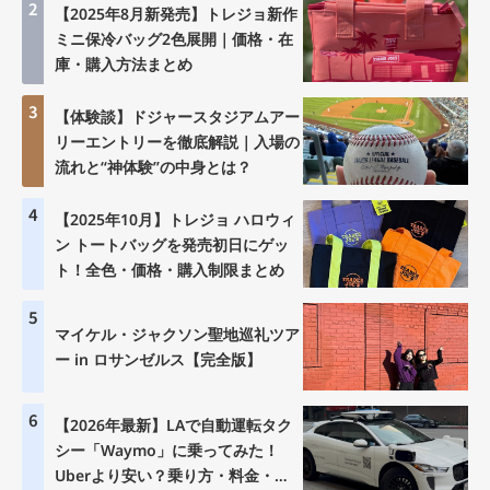
2
【2025年8月新発売】トレジョ新作
ミニ保冷バッグ2色展開｜価格・在
庫・購入方法まとめ
3
【体験談】ドジャースタジアムアー
リーエントリーを徹底解説｜入場の
流れと“神体験”の中身とは？
4
【2025年10月】トレジョ ハロウィ
ン トートバッグを発売初日にゲッ
ト！全色・価格・購入制限まとめ
5
マイケル・ジャクソン聖地巡礼ツア
ー in ロサンゼルス【完全版】
6
【2026年最新】LAで自動運転タク
シー「Waymo」に乗ってみた！
Uberより安い？乗り方・料金・注