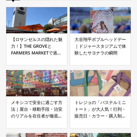
【ロサンゼルスの隠れた魅
大谷翔平ボブルヘッドデー
力！】THE GROVEと
｜ドジャースタジアムで体
FARMERS MARKETで過ご
験したサヨナラの瞬間
す一日
メキシコで安全に過ごす方
トレジョの「パステルミニ
法｜屋台・移動手段・治安
トート」が大人気！行列・
のリアルを在住者が徹底解
販売日・カラー・購入制限
説
まとめ