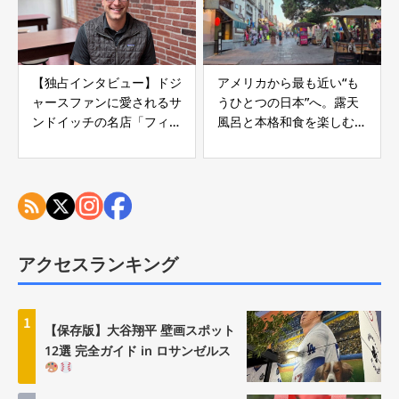
【独占インタビュー】ドジ
アメリカから最も近い“も
ャースファンに愛されるサ
うひとつの日本”へ。露天
ンドイッチの名店「フィリ
風呂と本格和食を楽しむ、
ップス」｜フレンチディッ
日本式ステイ「FUJITAYA
プ発祥のロサンゼルス老舗
QUERETARO」
グルメ
アクセスランキング
1
【保存版】大谷翔平 壁画スポット
12選 完全ガイド in ロサンゼルス