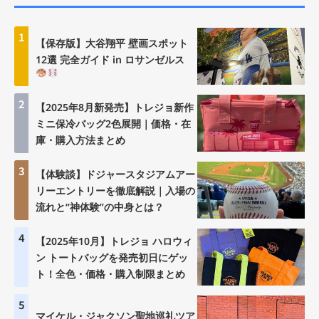
1
【保存版】大谷翔平 壁画スポット
12選 完全ガイド in ロサンゼルス
2
【2025年8月新発売】トレジョ新作
ミニ保冷バッグ2色展開｜価格・在
庫・購入方法まとめ
3
【体験談】ドジャースタジアムアー
リーエントリーを徹底解説｜入場の
流れと“神体験”の中身とは？
4
【2025年10月】トレジョ ハロウィ
ン トートバッグを発売初日にゲッ
ト！全色・価格・購入制限まとめ
5
マイケル・ジャクソン聖地巡礼ツア