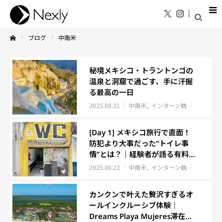
ブログ
中南米
Home
秘境メキシコ・トラントンゴの
温泉と洞窟で過ごす、手に汗握
る最高の一日
2025.08.31
中南米
インターン執筆記事
[Day 1] メキシコ旅行で直面！
防犯より大事だった“トイレ事
情”とは？｜経験者が語る有料・
紙なしの実態
2025.08.22
中南米
インターン執筆記事
カンクンで叶えた贅沢すぎるオ
ールインクルーシブ体験｜
Dreams Playa Mujeres滞在レ