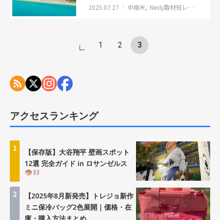
ポ（更新：2025年8月25日）
2025.07.27
中南米
Nexly取材班レポート
ホ
1
2
3
アクセスランキング
1
【保存版】大谷翔平 壁画スポット
12選 完全ガイド in ロサンゼルス
2
【2025年8月新発売】トレジョ新作
ミニ保冷バッグ2色展開｜価格・在
庫・購入方法まとめ