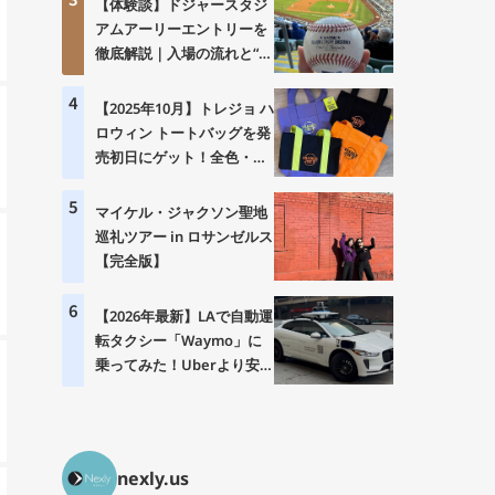
【体験談】ドジャースタジ
アムアーリーエントリーを
徹底解説｜入場の流れと“神
体験”の中身とは？
4
【2025年10月】トレジョ ハ
ロウィン トートバッグを発
売初日にゲット！全色・価
格・購入制限まとめ
5
マイケル・ジャクソン聖地
巡礼ツアー in ロサンゼルス
【完全版】
6
【2026年最新】LAで自動運
転タクシー「Waymo」に
乗ってみた！Uberより安
い？乗り方・料金・注意点
を徹底解説
nexly.us