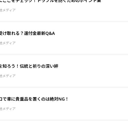
にここをチェック！トラブルを防ぐためのポイント集
地メディア
受け取れる？還付金最新Q&A
地メディア
を知ろう！伝統と祈りの深い絆
地メディア
コで車に貴重品を置くのは絶対NG！
地メディア