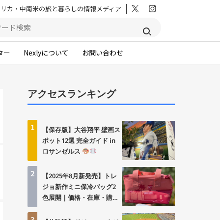
メリカ・中南米の旅と暮らしの情報メディア
ター
Nexlyについて
お問い合わせ
アクセスランキング
1
【保存版】大谷翔平 壁画ス
ポット12選 完全ガイド in
ロサンゼルス
2
【2025年8月新発売】トレ
ジョ新作ミニ保冷バッグ2
色展開｜価格・在庫・購入
方法まとめ
3