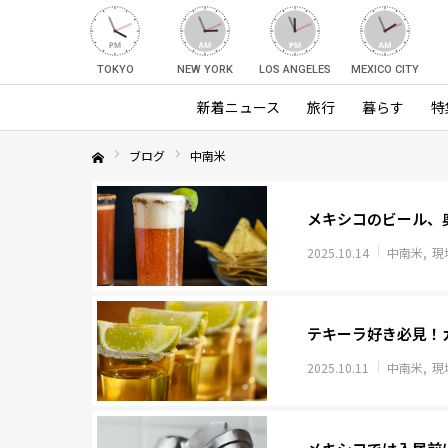
TOKYO
NEW YORK
LOS ANGELES
MEXICO CITY
新着ニュース
旅行
暮らす
特
ブログ
中南米
Home
メキシコのビール、
2025.10.14
中南米
現
テキーラ好き必見！
2025.10.11
中南米
現