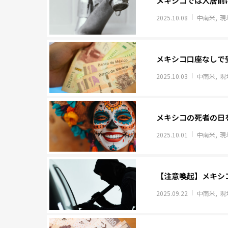
メキシコでは入居前
2025.10.08
中南米
現
メキシコ口座なしで
2025.10.03
中南米
現
メキシコの死者の日
2025.10.01
中南米
現
【注意喚起】メキシ
2025.09.22
中南米
現