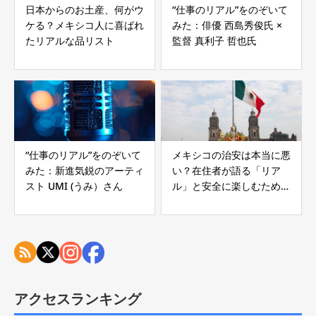
日本からのお土産、何がウ
“仕事のリアル”をのぞいて
ケる？メキシコ人に喜ばれ
みた：俳優 西島秀俊氏 ×
たリアルな品リスト
監督 真利子 哲也氏
“仕事のリアル”をのぞいて
メキシコの治安は本当に悪
みた：新進気鋭のアーティ
い？在住者が語る「リア
スト UMI (うみ）さん
ル」と安全に楽しむための
徹底対策
アクセスランキング