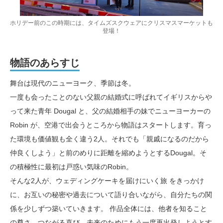
ホリデー前のこの時期には、タイムズスクウェアにクリスマスマーケットも
登場！
物語のあらすじ
舞台は現代のニューヨーク、季節は冬。
一度も会ったことのない父親の結婚式に呼ばれてイギリスからや
って来た青年 Dougal と、父の結婚相手の妹でニューヨーカーの
Robin が、空港で出会うところから物語はスタートします。育っ
た環境も価値観も全く違う2人。それでも「親戚になるのだから
仲良くしよう」と前のめりに距離を縮めようとするDougal。そ
の積極性に最初は戸惑い気味のRobin。
そんな2人が、ウェディングケーキを届けにいく旅 をきっかけ
に、お互いの秘密や過去について語り合いながら、自分たちの関
係を少しずつ築いていきます。 作品全体には、他者を知ること
の尊さ、つながる喜び、未来のためにもう一度再出発しようとす