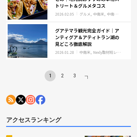
トリート＆グルメタコス
2026.02.05
グルメ
中南米
中南米
Nexly
グアテマラ観光完全ガイド｜ア
ンティグア＆アティトラン湖の
見どころ徹底解説
2026.01.28
中南米
Nexly取材班レポート
イ
1
2
3
アクセスランキング