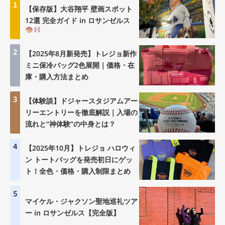
1
【保存版】大谷翔平 壁画スポット
12選 完全ガイド in ロサンゼルス
2
【2025年8月新発売】トレジョ新作
ミニ保冷バッグ2色展開｜価格・在
庫・購入方法まとめ
3
【体験談】ドジャースタジアムアー
リーエントリーを徹底解説｜入場の
流れと“神体験”の中身とは？
4
【2025年10月】トレジョ ハロウィ
ン トートバッグを発売初日にゲッ
ト！全色・価格・購入制限まとめ
5
マイケル・ジャクソン聖地巡礼ツア
ー in ロサンゼルス【完全版】