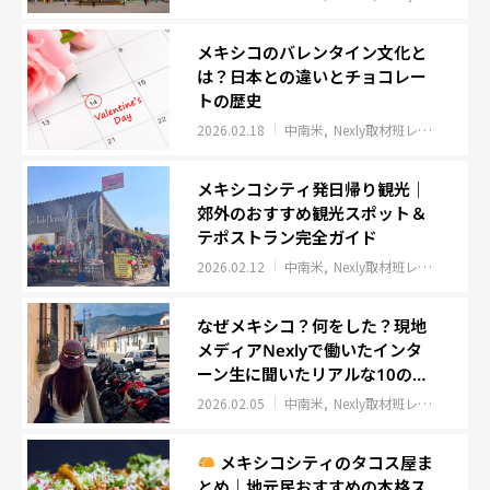
メキシコのバレンタイン文化と
は？日本との違いとチョコレー
トの歴史
2026.02.18
中南米
Nexly取材班レポート
イ
メキシコシティ発日帰り観光｜
郊外のおすすめ観光スポット＆
テポストラン完全ガイド
2026.02.12
中南米
Nexly取材班レポート
イ
なぜメキシコ？何をした？現地
メディアNexlyで働いたインタ
ーン生に聞いたリアルな10の質
問
2026.02.05
中南米
Nexly取材班レポート
イ
メキシコシティのタコス屋ま
とめ｜地元民おすすめの本格ス