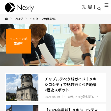
ブログ
インターン執筆記事
Home
インターン執
筆記事
チャプルテペク城ガイド｜メキ
シコシティで絶対行くべき絶景
×歴史スポット
2026.05.19
中南米
Nexly取材班レポート
イ
【2026年最新】メキシコシティ