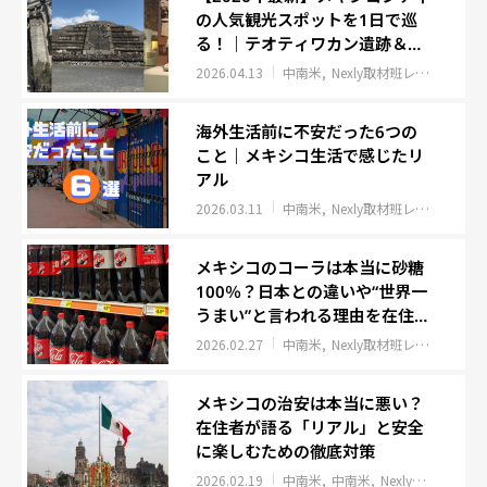
の人気観光スポットを1日で巡
る！｜テオティワカン遺跡＆歴
史地区ツアー
2026.04.13
中南米
Nexly取材班レポート
イ
海外生活前に不安だった6つの
こと｜メキシコ生活で感じたリ
アル
2026.03.11
中南米
Nexly取材班レポート
イ
メキシコのコーラは本当に砂糖
100％？日本との違いや“世界一
うまい”と言われる理由を在住者
が検証
2026.02.27
中南米
Nexly取材班レポート
イ
メキシコの治安は本当に悪い？
在住者が語る「リアル」と安全
に楽しむための徹底対策
2026.02.19
中南米
中南米
Nexly取材班レポート