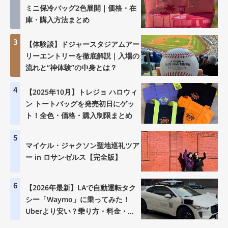
ミニ保冷バッグ2色展開｜価格・在
庫・購入方法まとめ
3
【体験談】ドジャースタジアムアー
リーエントリーを徹底解説｜入場の
流れと“神体験”の中身とは？
4
【2025年10月】トレジョ ハロウィ
ン トートバッグを発売初日にゲッ
ト！全色・価格・購入制限まとめ
5
マイケル・ジャクソン聖地巡礼ツア
ー in ロサンゼルス【完全版】
6
【2026年最新】LAで自動運転タク
シー「Waymo」に乗ってみた！
Uberより安い？乗り方・料金・注
意点を徹底解説