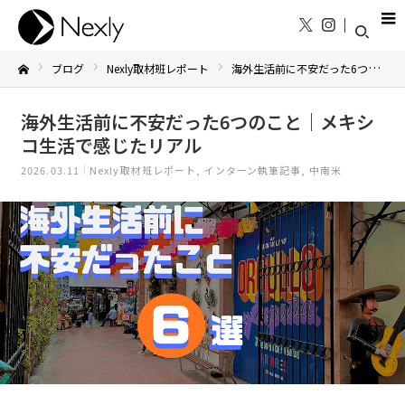
ブログ
Nexly取材班レポート
海外生活前に不安だった6つのこと｜メキシコ生活で感じたリアル
Home
海外生活前に不安だった6つのこと｜メキシ
コ生活で感じたリアル
2026.03.11
Nexly取材班レポート
インターン執筆記事
中南米