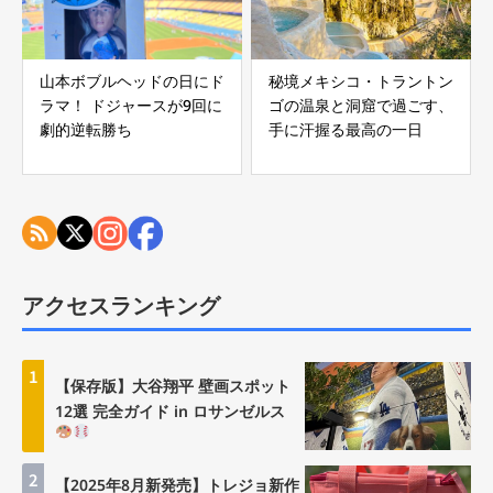
山本ボブルヘッドの日にド
秘境メキシコ・トラントン
ラマ！ ドジャースが9回に
ゴの温泉と洞窟で過ごす、
劇的逆転勝ち
手に汗握る最高の一日
アクセスランキング
1
【保存版】大谷翔平 壁画スポット
12選 完全ガイド in ロサンゼルス
2
【2025年8月新発売】トレジョ新作