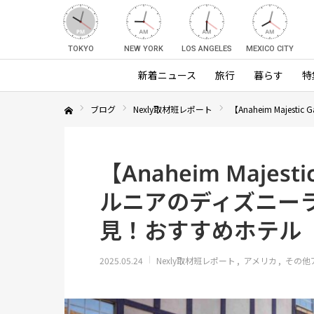
TOKYO
NEW YORK
LOS ANGELES
MEXICO CITY
新着ニュース
旅行
暮らす
特
ブログ
Nexly取材班レポート
【Anaheim Maj
Home
【Anaheim Majest
ルニアのディズニー
見！おすすめホテル
2025.05.24
Nexly取材班レポート
アメリカ
その他