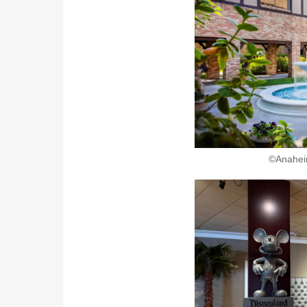
©️Anahei