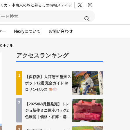
メリカ・中南米の旅と暮らしの情報メディア
ター
Nexlyについて
お問い合わせ
すめホテル
アクセスランキング
1
【保存版】大谷翔平 壁画ス
ポット12選 完全ガイド in
ロサンゼルス
2
【2025年8月新発売】トレ
ジョ新作ミニ保冷バッグ2
色展開｜価格・在庫・購入
方法まとめ
3