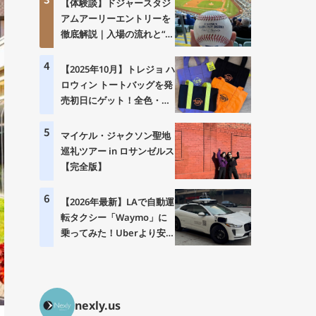
【体験談】ドジャースタジ
アムアーリーエントリーを
徹底解説｜入場の流れと“神
体験”の中身とは？
4
【2025年10月】トレジョ ハ
ロウィン トートバッグを発
売初日にゲット！全色・価
格・購入制限まとめ
5
マイケル・ジャクソン聖地
巡礼ツアー in ロサンゼルス
【完全版】
6
【2026年最新】LAで自動運
転タクシー「Waymo」に
乗ってみた！Uberより安
い？乗り方・料金・注意点
を徹底解説
nexly.us