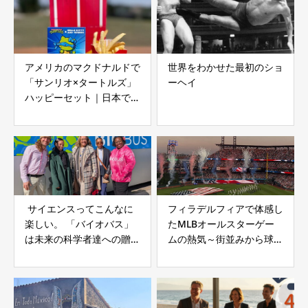
アメリカのマクドナルドで
世界をわかせた最初のショ
「サンリオ×タートルズ」
ーヘイ
ハッピーセット｜日本では
ポケカ騒動
サイエンスってこんなに
フィラデルフィアで体感し
楽しい。 「バイオバス」
たMLBオールスターゲー
は未来の科学者達への贈り
ムの熱気～街並みから球場
物
まで、現地観戦レポート～