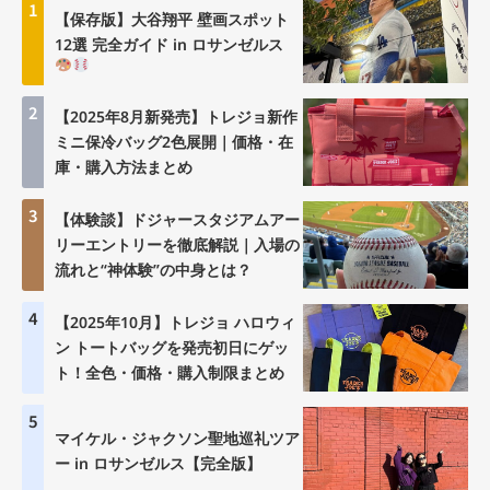
1
【保存版】大谷翔平 壁画スポット
12選 完全ガイド in ロサンゼルス
2
【2025年8月新発売】トレジョ新作
ミニ保冷バッグ2色展開｜価格・在
庫・購入方法まとめ
3
【体験談】ドジャースタジアムアー
リーエントリーを徹底解説｜入場の
流れと“神体験”の中身とは？
4
【2025年10月】トレジョ ハロウィ
ン トートバッグを発売初日にゲッ
ト！全色・価格・購入制限まとめ
5
マイケル・ジャクソン聖地巡礼ツア
ー in ロサンゼルス【完全版】