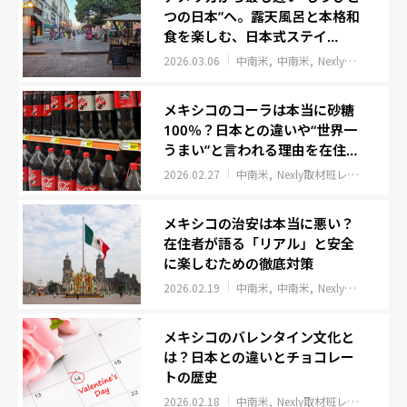
つの日本”へ。露天風呂と本格和
食を楽しむ、日本式ステイ
「FUJITAYA QUERETARO」
2026.03.06
中南米
中南米
Nexly取材班レポート
メキシコのコーラは本当に砂糖
100％？日本との違いや“世界一
うまい”と言われる理由を在住者
が検証
2026.02.27
中南米
Nexly取材班レポート
イ
メキシコの治安は本当に悪い？
在住者が語る「リアル」と安全
に楽しむための徹底対策
2026.02.19
中南米
中南米
Nexly取材班レポート
メキシコのバレンタイン文化と
は？日本との違いとチョコレー
トの歴史
2026.02.18
中南米
Nexly取材班レポート
イ