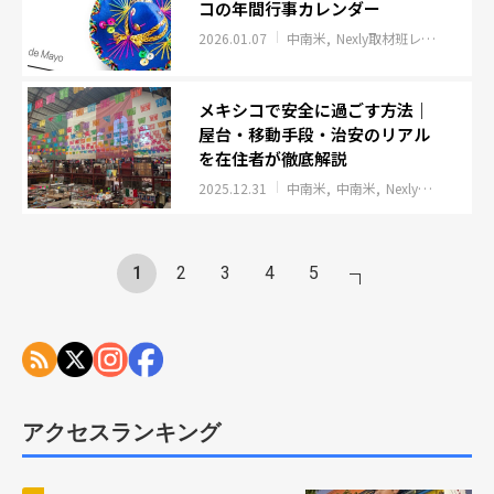
コの年間行事カレンダー
2026.01.07
中南米
Nexly取材班レポート
イ
メキシコで安全に過ごす方法｜
屋台・移動手段・治安のリアル
を在住者が徹底解説
2025.12.31
中南米
中南米
Nexly取材班レポート
1
2
3
4
5
アクセスランキング