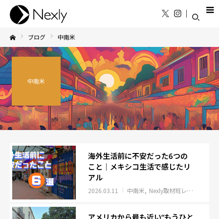
ブログ
中南米
Home
中南米
海外生活前に不安だった6つの
こと｜メキシコ生活で感じたリ
アル
2026.03.11
中南米
Nexly取材班レポート
イ
アメリカから最も近い“もうひと