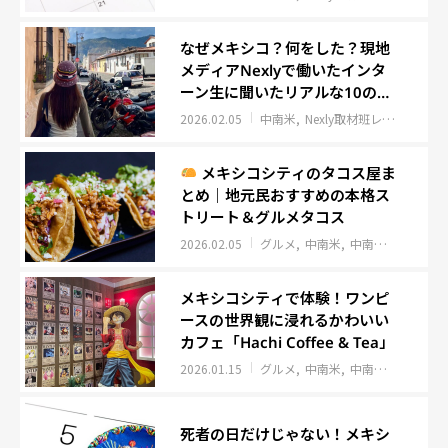
なぜメキシコ？何をした？現地
メディアNexlyで働いたインタ
ーン生に聞いたリアルな10の質
問
2026.02.05
中南米
Nexly取材班レポート
イ
メキシコシティのタコス屋ま
とめ｜地元民おすすめの本格ス
トリート＆グルメタコス
2026.02.05
グルメ
中南米
中南米
Nexly
メキシコシティで体験！ワンピ
ースの世界観に浸れるかわいい
カフェ「Hachi Coffee & Tea」
2026.01.15
グルメ
中南米
中南米
Nexly
死者の日だけじゃない！メキシ