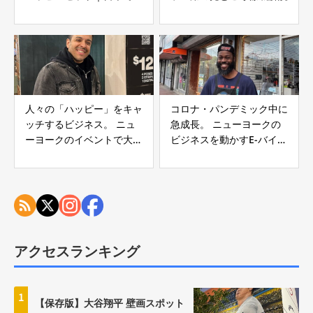
ポケカ騒動
⼈々の「ハッピー」をキャ
コロナ・パンデミック中に
ッチするビジネス。 ニュ
急成長。 ニューヨークの
ーヨークのイベントで⼤⼈
ビジネスを動かすE-バイク
気「レンタル‧フォトブー
（電動式自転車）
ス」
アクセスランキング
1
【保存版】大谷翔平 壁画スポット