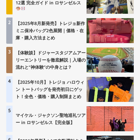
12選 完全ガイド in ロサンゼルス
2
【2025年8月新発売】トレジョ新作
ミニ保冷バッグ2色展開｜価格・在
庫・購入方法まとめ
3
【体験談】ドジャースタジアムアー
リーエントリーを徹底解説｜入場の
流れと“神体験”の中身とは？
4
【2025年10月】トレジョ ハロウィ
ン トートバッグを発売初日にゲッ
ト！全色・価格・購入制限まとめ
5
マイケル・ジャクソン聖地巡礼ツア
ー in ロサンゼルス【完全版】
6