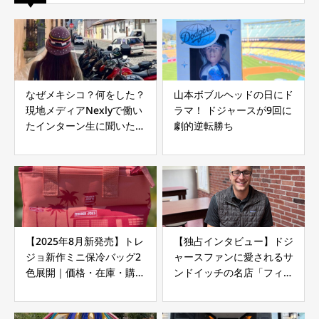
なぜメキシコ？何をした？
山本ボブルヘッドの日にド
現地メディアNexlyで働い
ラマ！ ドジャースが9回に
たインターン生に聞いたリ
劇的逆転勝ち
アルな10の質問
【2025年8月新発売】トレ
【独占インタビュー】ドジ
ジョ新作ミニ保冷バッグ2
ャースファンに愛されるサ
色展開｜価格・在庫・購入
ンドイッチの名店「フィリ
方法まとめ
ップス」｜フレンチディッ
プ発祥のロサンゼルス老舗