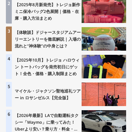
2
【2025年8月新発売】トレジョ新作
ミニ保冷バッグ2色展開｜価格・在
庫・購入方法まとめ
3
【体験談】ドジャースタジアムアー
リーエントリーを徹底解説｜入場の
流れと“神体験”の中身とは？
4
【2025年10月】トレジョ ハロウィ
ン トートバッグを発売初日にゲッ
ト！全色・価格・購入制限まとめ
5
マイケル・ジャクソン聖地巡礼ツア
ー in ロサンゼルス【完全版】
6
【2026年最新】LAで自動運転タク
シー「Waymo」に乗ってみた！
Uberより安い？乗り方・料金・注