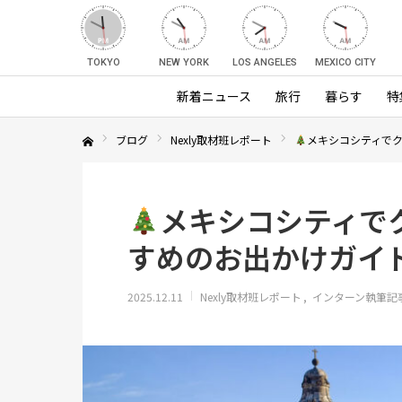
TOKYO
NEW YORK
LOS ANGELES
MEXICO CITY
新着ニュース
旅行
暮らす
特
ブログ
Nexly取材班レポート
メキシコシティでク
Home
メキシコシティで
すめのお出かけガイド
2025.12.11
Nexly取材班レポート
インターン執筆記