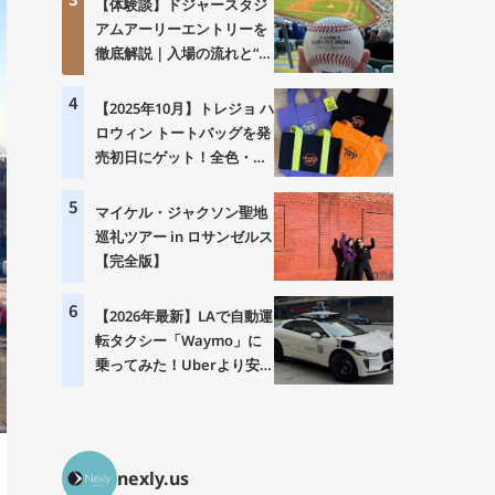
【体験談】ドジャースタジ
アムアーリーエントリーを
徹底解説｜入場の流れと“神
体験”の中身とは？
4
【2025年10月】トレジョ ハ
ロウィン トートバッグを発
売初日にゲット！全色・価
格・購入制限まとめ
5
マイケル・ジャクソン聖地
巡礼ツアー in ロサンゼルス
【完全版】
6
【2026年最新】LAで自動運
転タクシー「Waymo」に
乗ってみた！Uberより安
い？乗り方・料金・注意点
を徹底解説
nexly.us