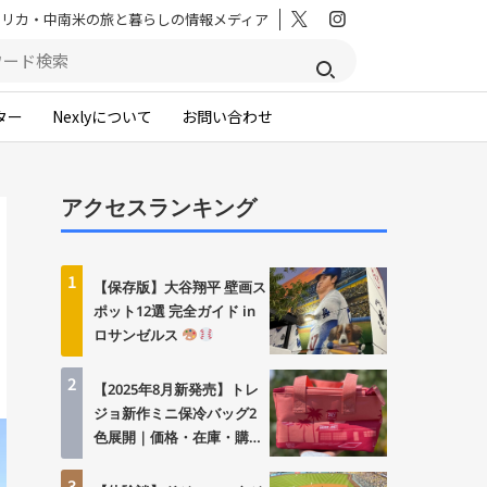
メリカ・中南米の旅と暮らしの情報メディア
ター
Nexlyについて
お問い合わせ
アクセスランキング
1
【保存版】大谷翔平 壁画ス
ポット12選 完全ガイド in
ロサンゼルス
2
【2025年8月新発売】トレ
ジョ新作ミニ保冷バッグ2
色展開｜価格・在庫・購入
方法まとめ
3